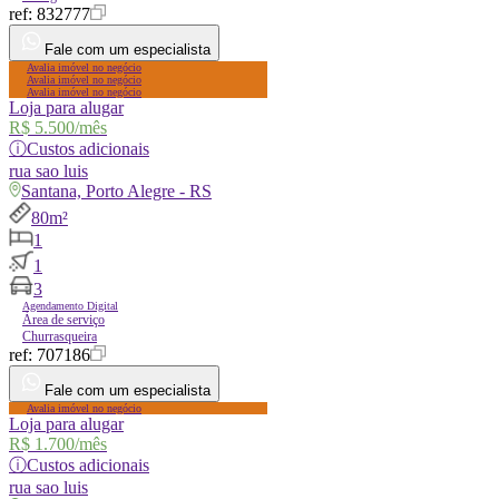
ref:
832777
Fale com um especialista
Avalia imóvel no negócio
Avalia imóvel no negócio
Avalia imóvel no negócio
Loja para alugar
R$ 5.500
/mês
ⓘ
Custos adicionais
rua
sao luis
Santana, Porto Alegre - RS
80m²
1
1
3
Agendamento Digital
Área de serviço
Churrasqueira
ref:
707186
Fale com um especialista
Avalia imóvel no negócio
Loja para alugar
R$ 1.700
/mês
ⓘ
Custos adicionais
rua
sao luis