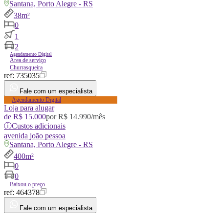
Santana, Porto Alegre - RS
38m²
0
1
2
Agendamento Digital
Área de serviço
Churrasqueira
ref:
735035
Fale com um especialista
Agendamento Digital
Loja para alugar
de
R$ 15.000
por
R$ 14.990
/mês
ⓘ
Custos adicionais
avenida
joão pessoa
Santana, Porto Alegre - RS
400m²
0
0
Baixou o preço
ref:
464378
Fale com um especialista