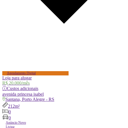
Agendamento Digital
Loja para alugar
R$ 20.000
/mês
ⓘ
Custos adicionais
avenida
princesa isabel
Santana, Porto Alegre - RS
212m²
0
0
Anúncio Novo
Living