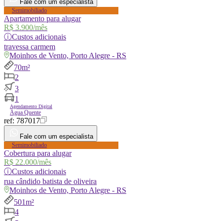
Fale com um especialista
Semimobiliado
Apartamento para alugar
R$ 3.900
/mês
ⓘ
Custos adicionais
travessa
carmem
Moinhos de Vento, Porto Alegre - RS
70m²
2
3
1
Agendamento Digital
Água Quente
ref:
787017
Fale com um especialista
Semimobiliado
Cobertura para alugar
R$ 22.000
/mês
ⓘ
Custos adicionais
rua
cândido batista de oliveira
Moinhos de Vento, Porto Alegre - RS
501m²
4