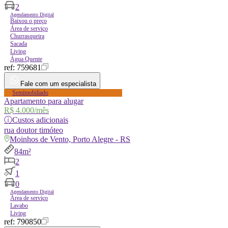
2
Agendamento Digital
Baixou o preço
Área de serviço
Churrasqueira
Sacada
Living
Água Quente
ref:
759681
Fale com um especialista
Semimobiliado
Apartamento para alugar
R$ 4.000
/mês
ⓘ
Custos adicionais
rua
doutor timóteo
Moinhos de Vento, Porto Alegre - RS
84m²
2
1
0
Agendamento Digital
Área de serviço
Lavabo
Living
ref:
790850