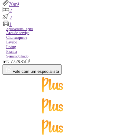
70m²
2
2
1
Agendamento Digital
Área de serviço
Churrasqueira
Lavabo
Living
Piscina
Semimobiliado
ref:
772935
Fale com um especialista