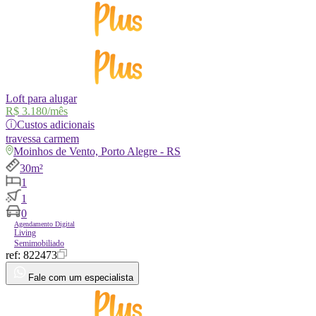
Loft para alugar
R$ 3.180
/mês
ⓘ
Custos adicionais
travessa
carmem
Moinhos de Vento, Porto Alegre - RS
30m²
1
1
0
Agendamento Digital
Living
Semimobiliado
ref:
822473
Fale com um especialista