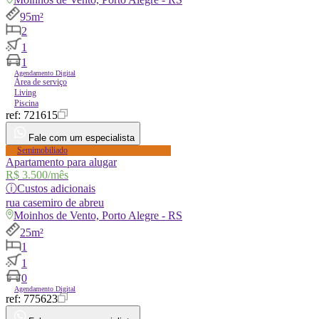
95m²
2
1
1
Agendamento Digital
Área de serviço
Living
Piscina
ref:
721615
Fale com um especialista
Semimobiliado
Apartamento para alugar
R$ 3.500
/mês
ⓘ
Custos adicionais
rua
casemiro de abreu
Moinhos de Vento, Porto Alegre - RS
25m²
1
1
0
Agendamento Digital
ref:
775623