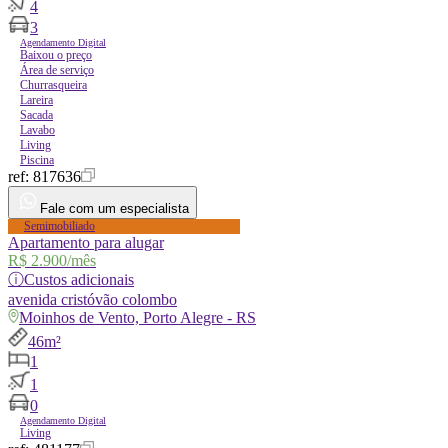
4
3
Agendamento Digital
Baixou o preço
Área de serviço
Churrasqueira
Lareira
Sacada
Lavabo
Living
Piscina
ref:
817636
Fale com um especialista
Semimobiliado
Apartamento para alugar
R$ 2.900
/mês
ⓘ
Custos adicionais
avenida
cristóvão colombo
Moinhos de Vento, Porto Alegre - RS
46m²
1
1
0
Agendamento Digital
Living