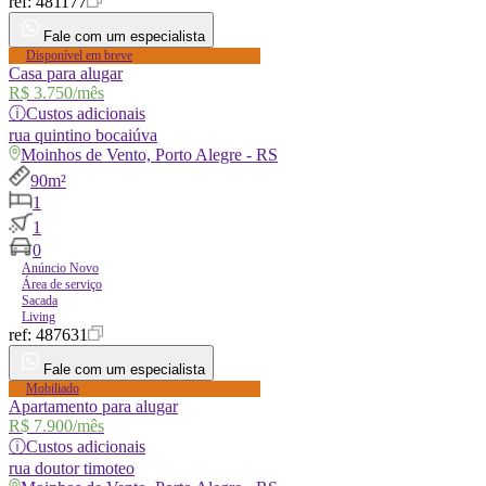
ref:
481177
Fale com um especialista
Disponível em breve
Casa para alugar
R$ 3.750
/mês
ⓘ
Custos adicionais
rua
quintino bocaiúva
Moinhos de Vento, Porto Alegre - RS
90m²
1
1
0
Anúncio Novo
Área de serviço
Sacada
Living
ref:
487631
Fale com um especialista
Mobiliado
Apartamento para alugar
R$ 7.900
/mês
ⓘ
Custos adicionais
rua
doutor timoteo