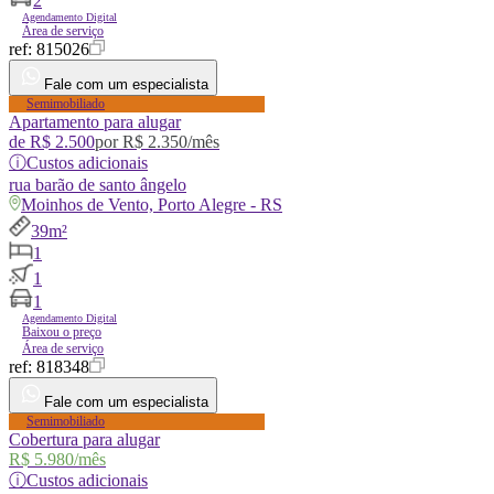
2
Agendamento Digital
Área de serviço
ref:
815026
Fale com um especialista
Semimobiliado
Apartamento para alugar
de
R$ 2.500
por
R$ 2.350
/mês
ⓘ
Custos adicionais
rua
barão de santo ângelo
Moinhos de Vento, Porto Alegre - RS
39m²
1
1
1
Agendamento Digital
Baixou o preço
Área de serviço
ref:
818348
Fale com um especialista
Semimobiliado
Cobertura para alugar
R$ 5.980
/mês
ⓘ
Custos adicionais