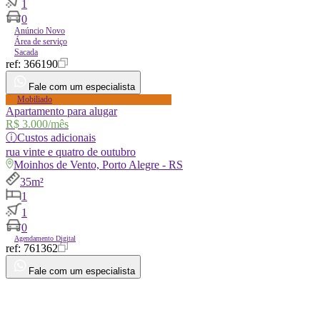
1
0
Anúncio Novo
Área de serviço
Sacada
ref:
366190
Fale com um especialista
Mobiliado
Apartamento para alugar
R$ 3.000
/mês
ⓘ
Custos adicionais
rua
vinte e quatro de outubro
Moinhos de Vento, Porto Alegre - RS
35m²
1
1
0
Agendamento Digital
ref:
761362
Fale com um especialista