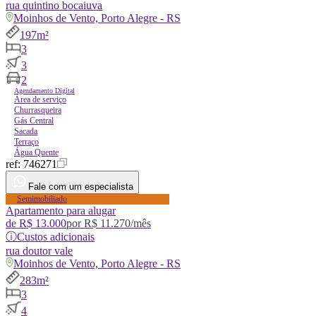
rua
quintino bocaiuva
Moinhos de Vento, Porto Alegre - RS
197m²
3
3
2
Agendamento Digital
Área de serviço
Churrasqueira
Gás Central
Sacada
Terraço
Água Quente
ref:
746271
Fale com um especialista
Semimobiliado
Apartamento para alugar
de
R$ 13.000
por
R$ 11.270
/mês
ⓘ
Custos adicionais
rua
doutor vale
Moinhos de Vento, Porto Alegre - RS
283m²
3
4