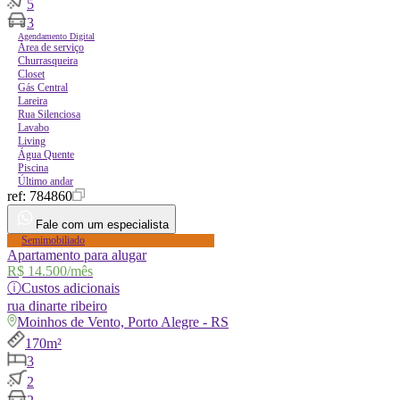
5
3
Agendamento Digital
Área de serviço
Churrasqueira
Closet
Gás Central
Lareira
Rua Silenciosa
Lavabo
Living
Água Quente
Piscina
Último andar
ref:
784860
Fale com um especialista
Semimobiliado
Apartamento para alugar
R$ 14.500
/mês
ⓘ
Custos adicionais
rua
dinarte ribeiro
Moinhos de Vento, Porto Alegre - RS
170m²
3
2