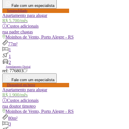
Fale com um especialista
Semimobiliado
Apartamento para alugar
R$ 5.700
/mês
ⓘ
Custos adicionais
rua
padre chagas
Moinhos de Vento, Porto Alegre - RS
77m²
1
1
2
Agendamento Digital
ref:
776803
Fale com um especialista
Disponível em breve
Apartamento para alugar
R$ 1.900
/mês
ⓘ
Custos adicionais
rua
doutor timoteo
Moinhos de Vento, Porto Alegre - RS
80m²
3