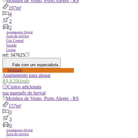
Moinhos de Vento, Porto Alegre - RS
197m²
4
2
2
Agendamento Digital
Área de serviço
Gás Central
Sacada
Living
ref:
347625
Fale com um especialista
Mobiliado
Apartamento para alugar
R$ 8.500
/mês
ⓘ
Custos adicionais
rua
marquês do herval
Moinhos de Vento, Porto Alegre - RS
157m²
3
3
0
Agendamento Digital
Área de serviço