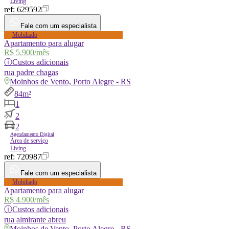
Living
ref:
629592
Fale com um especialista
Mobiliado
Apartamento para alugar
R$ 5.900
/mês
ⓘ
Custos adicionais
rua
padre chagas
Moinhos de Vento, Porto Alegre - RS
84m²
1
2
2
Agendamento Digital
Área de serviço
Living
ref:
720987
Fale com um especialista
Mobiliado
Apartamento para alugar
R$ 4.900
/mês
ⓘ
Custos adicionais
rua
almirante abreu
Moinhos de Vento, Porto Alegre - RS