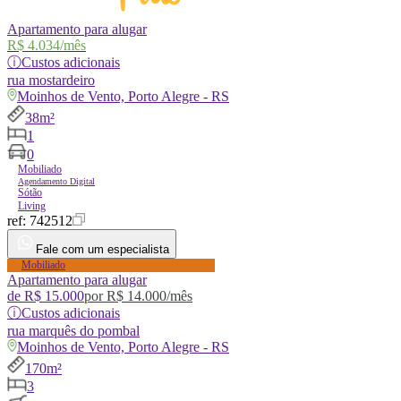
Apartamento para alugar
R$ 4.034
/mês
ⓘ
Custos adicionais
rua
mostardeiro
Moinhos de Vento, Porto Alegre - RS
38m²
1
0
Mobiliado
Agendamento Digital
Sótão
Living
ref:
742512
Fale com um especialista
Mobiliado
Apartamento para alugar
de
R$ 15.000
por
R$ 14.000
/mês
ⓘ
Custos adicionais
rua
marquês do pombal
Moinhos de Vento, Porto Alegre - RS
170m²
3