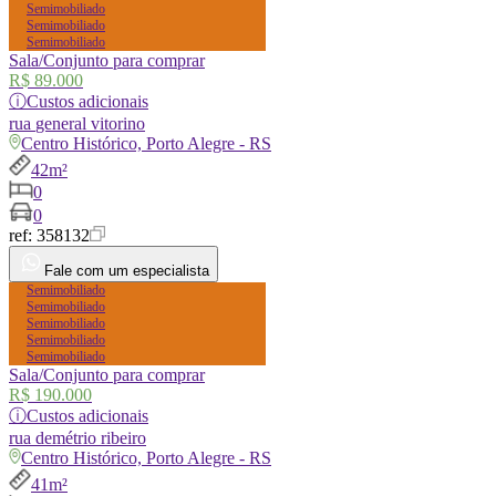
Semimobiliado
Semimobiliado
Semimobiliado
Sala/Conjunto para comprar
R$ 89.000
ⓘ
Custos adicionais
rua
general vitorino
Centro Histórico, Porto Alegre - RS
42m²
0
0
ref:
358132
Fale com um especialista
Semimobiliado
Semimobiliado
Semimobiliado
Semimobiliado
Semimobiliado
Sala/Conjunto para comprar
R$ 190.000
ⓘ
Custos adicionais
rua
demétrio ribeiro
Centro Histórico, Porto Alegre - RS
41m²