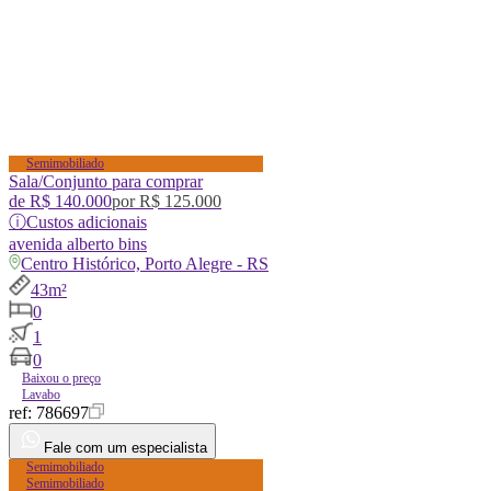
Semimobiliado
Sala/Conjunto para comprar
de
R$ 140.000
por
R$ 125.000
ⓘ
Custos adicionais
avenida
alberto bins
Centro Histórico, Porto Alegre - RS
43m²
0
1
0
Baixou o preço
Lavabo
ref:
786697
Fale com um especialista
Semimobiliado
Semimobiliado