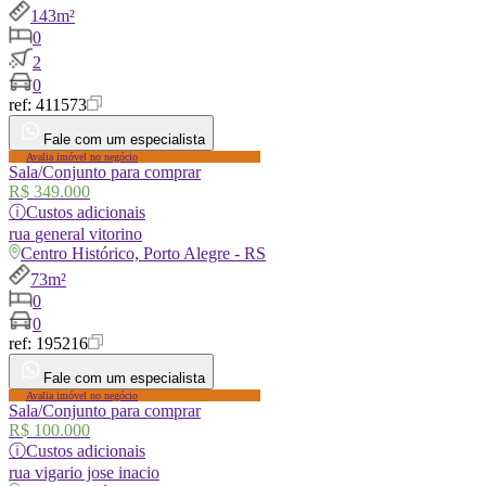
143m²
0
2
0
ref:
411573
Fale com um especialista
Avalia imóvel no negócio
Sala/Conjunto para comprar
R$ 349.000
ⓘ
Custos adicionais
rua
general vitorino
Centro Histórico, Porto Alegre - RS
73m²
0
0
ref:
195216
Fale com um especialista
Avalia imóvel no negócio
Sala/Conjunto para comprar
R$ 100.000
ⓘ
Custos adicionais
rua
vigario jose inacio