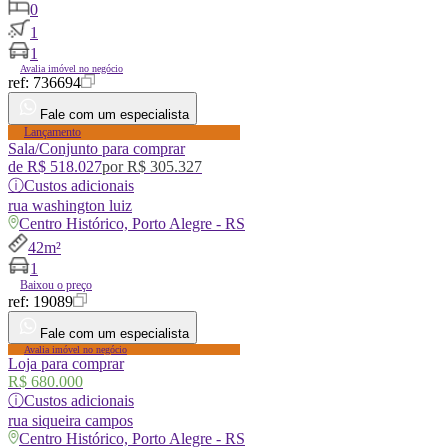
0
1
1
Avalia imóvel no negócio
ref:
736694
Fale com um especialista
Lançamento
Sala/Conjunto para comprar
de
R$ 518.027
por
R$ 305.327
ⓘ
Custos adicionais
rua
washington luiz
Centro Histórico, Porto Alegre - RS
42m²
1
Baixou o preço
ref:
19089
Fale com um especialista
Avalia imóvel no negócio
Loja para comprar
R$ 680.000
ⓘ
Custos adicionais
rua
siqueira campos
Centro Histórico, Porto Alegre - RS