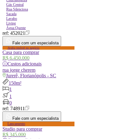
Gás Central
Rua Silenciosa
Sacada
Lavabo
Living
Água Quente
ref:
452021
Fale com um especialista
Avalia imóvel no negócio
Casa para comprar
R$ 6.450.000
ⓘ
Custos adicionais
rua
jorge cherem
Jurerê, Florianópolis - SC
150m²
1
1
0
ref:
748911
Fale com um especialista
Lançamento
Studio para comprar
R$ 345.000