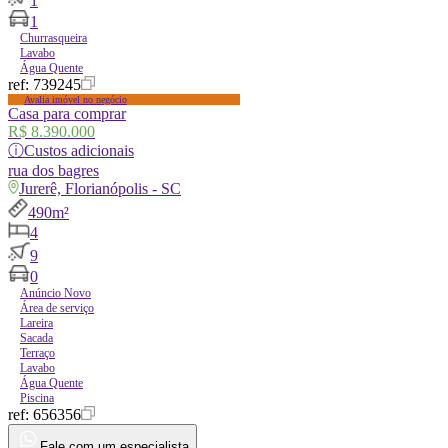
1
1
Churrasqueira
Lavabo
Água Quente
ref:
739245
Avalia imóvel no negócio
Casa para comprar
R$ 8.390.000
ⓘ
Custos adicionais
rua
dos bagres
Jurerê, Florianópolis - SC
490m²
4
9
0
Anúncio Novo
Área de serviço
Lareira
Sacada
Terraço
Lavabo
Água Quente
Piscina
ref:
656356
Fale com um especialista