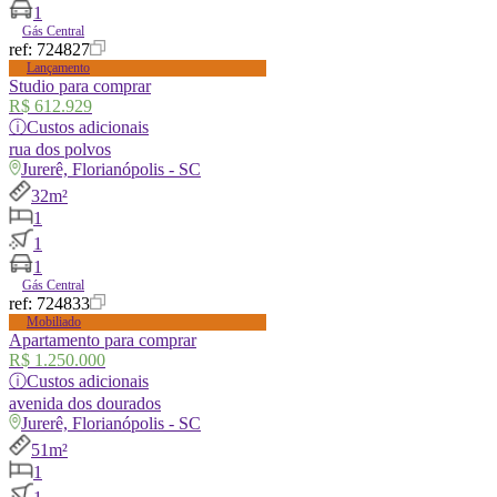
1
Gás Central
ref:
724827
Lançamento
Studio para comprar
R$ 612.929
ⓘ
Custos adicionais
rua
dos polvos
Jurerê, Florianópolis - SC
32m²
1
1
1
Gás Central
ref:
724833
Mobiliado
Apartamento para comprar
R$ 1.250.000
ⓘ
Custos adicionais
avenida
dos dourados
Jurerê, Florianópolis - SC
51m²
1