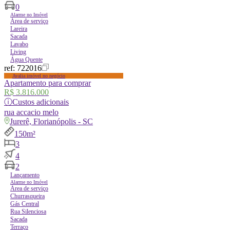
0
Alarme no Imóvel
Área de serviço
Lareira
Sacada
Lavabo
Living
Água Quente
ref:
722016
Avalia imóvel no negócio
Apartamento para comprar
R$ 3.816.000
ⓘ
Custos adicionais
rua
accacio melo
Jurerê, Florianópolis - SC
150m²
3
4
2
Lançamento
Alarme no Imóvel
Área de serviço
Churrasqueira
Gás Central
Rua Silenciosa
Sacada
Terraço