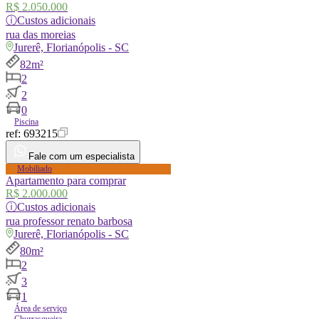
R$ 2.050.000
ⓘ
Custos adicionais
rua
das moreias
Jurerê, Florianópolis - SC
82m²
2
2
0
Piscina
ref:
693215
Fale com um especialista
Mobiliado
Apartamento para comprar
R$ 2.000.000
ⓘ
Custos adicionais
rua
professor renato barbosa
Jurerê, Florianópolis - SC
80m²
2
3
1
Área de serviço
Churrasqueira