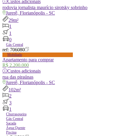
ⓘ
Custos adicionais
rodovia
jornalista maurício sirotsky sobrinho
Jurerê, Florianópolis - SC
29m²
1
1
0
Gás Central
ref:
706080
Mobiliado
Apartamento para comprar
R$ 2.200.000
ⓘ
Custos adicionais
rua
das piraúnas
Jurerê, Florianópolis - SC
102m²
2
3
1
Churrasqueira
Gás Central
Sacada
Água Quente
Piscina