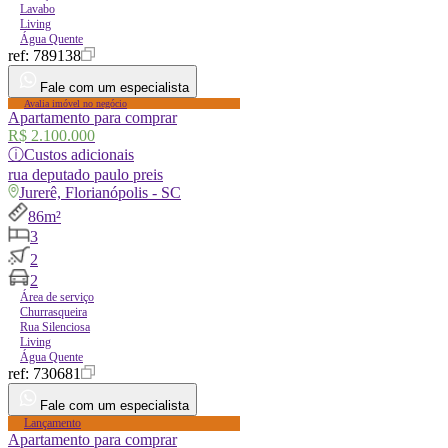
Lavabo
Living
Água Quente
ref:
789138
Fale com um especialista
Avalia imóvel no negócio
Apartamento para comprar
R$ 2.100.000
ⓘ
Custos adicionais
rua
deputado paulo preis
Jurerê, Florianópolis - SC
86m²
3
2
2
Área de serviço
Churrasqueira
Rua Silenciosa
Living
Água Quente
ref:
730681
Fale com um especialista
Lançamento
Apartamento para comprar