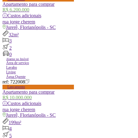
Apartamento para comprar
R$ 6.200.000
ⓘ
Custos adicionais
rua
jorge cherem
Jurerê, Florianópolis - SC
32m²
3
2
0
Alarme no Imóvel
Área de serviço
Lavabo
Living
Água Quente
ref:
722008
Lançamento
Apartamento para comprar
R$ 10.000.000
ⓘ
Custos adicionais
rua
jorge cherem
Jurerê, Florianópolis - SC
199m²
4
5