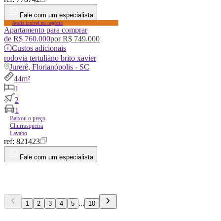
Fale com um especialista
Avalia imóvel no negócio
Apartamento para comprar
de
R$ 760.000
por
R$ 749.000
ⓘ
Custos adicionais
rodovia
tertuliano brito xavier
Jurerê, Florianópolis - SC
44m²
1
2
1
Baixou o preço
Churrasqueira
Lavabo
ref:
821423
Fale com um especialista
...
1
2
3
4
5
10