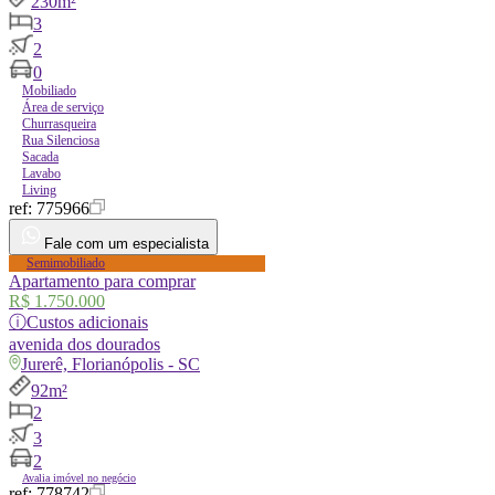
230m²
3
2
0
Mobiliado
Área de serviço
Churrasqueira
Rua Silenciosa
Sacada
Lavabo
Living
ref:
775966
Fale com um especialista
Semimobiliado
Apartamento para comprar
R$ 1.750.000
ⓘ
Custos adicionais
avenida
dos dourados
Jurerê, Florianópolis - SC
92m²
2
3
2
Avalia imóvel no negócio
ref:
778742