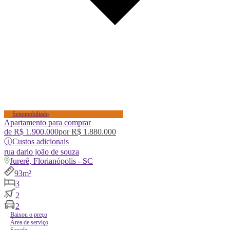
Semimobiliado
Apartamento para comprar
de
R$ 1.900.000
por
R$ 1.880.000
ⓘ
Custos adicionais
rua
dario joão de souza
Jurerê, Florianópolis - SC
93m²
3
2
2
Baixou o preço
Área de serviço
Sacada