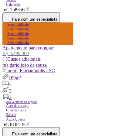
Calefação
ref:
758356
Fale com um especialista
Semimobiliado
Semimobiliado
Semimobiliado
Semimobiliado
Semimobiliado
Apartamento para comprar
R$ 3.490.000
ⓘ
Custos adicionais
rua
dario joão de souza
Jurerê, Florianópolis - SC
189m²
4
3
2
Avalia imóvel no negócio
Área de serviço
Churrasqueira
Sacada
Água Quente
ref:
818419
Fale com um especialista