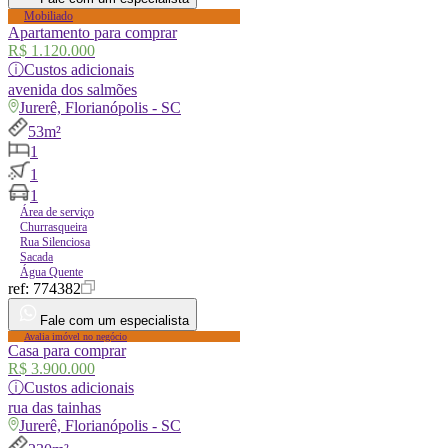
Mobiliado
Apartamento para comprar
R$ 1.120.000
ⓘ
Custos adicionais
avenida
dos salmões
Jurerê, Florianópolis - SC
53m²
1
1
1
Área de serviço
Churrasqueira
Rua Silenciosa
Sacada
Água Quente
ref:
774382
Fale com um especialista
Avalia imóvel no negócio
Casa para comprar
R$ 3.900.000
ⓘ
Custos adicionais
rua
das tainhas
Jurerê, Florianópolis - SC