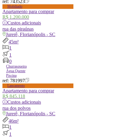
ref:
743523
Mobiliado
Apartamento para comprar
R$ 1.200.000
ⓘ
Custos adicionais
rua
das piraúnas
Jurerê, Florianópolis - SC
45m²
1
1
0
Churrasqueira
Água Quente
Piscina
ref:
781997
Lançamento
Apartamento para comprar
R$ 845.118
ⓘ
Custos adicionais
rua
dos polvos
Jurerê, Florianópolis - SC
46m²
1
1