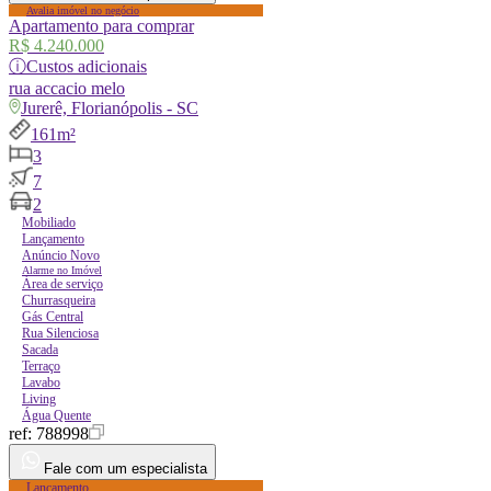
Avalia imóvel no negócio
Apartamento para comprar
R$ 4.240.000
ⓘ
Custos adicionais
rua
accacio melo
Jurerê, Florianópolis - SC
161m²
3
7
2
Mobiliado
Lançamento
Anúncio Novo
Alarme no Imóvel
Área de serviço
Churrasqueira
Gás Central
Rua Silenciosa
Sacada
Terraço
Lavabo
Living
Água Quente
ref:
788998
Fale com um especialista
Lançamento