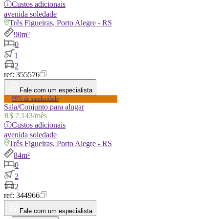
ⓘ
Custos adicionais
avenida
soledade
Três Figueiras, Porto Alegre - RS
90m²
0
1
2
ref:
355576
Fale com um especialista
99% de similaridade
Sala/Conjunto para alugar
R$ 7.143
/mês
ⓘ
Custos adicionais
avenida
soledade
Três Figueiras, Porto Alegre - RS
84m²
0
2
2
ref:
344966
Fale com um especialista