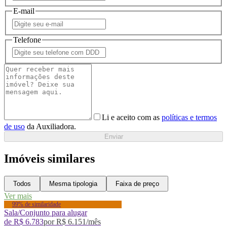
E-mail
Telefone
Li e aceito com as
políticas e termos
de uso
da Auxiliadora.
Enviar
Imóveis similares
Todos
Mesma tipologia
Faixa de preço
Ver mais
99% de similaridade
Sala/Conjunto para alugar
de
R$ 6.783
por
R$ 6.151
/mês