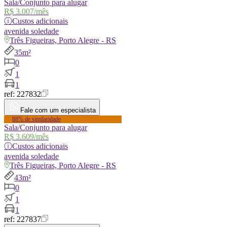
Sala/Conjunto para alugar
R$ 3.007
/mês
ⓘ
Custos adicionais
avenida
soledade
Três Figueiras, Porto Alegre - RS
35m²
0
1
1
ref:
227832
Fale com um especialista
88% de similaridade
Sala/Conjunto para alugar
R$ 3.609
/mês
ⓘ
Custos adicionais
avenida
soledade
Três Figueiras, Porto Alegre - RS
43m²
0
1
1
ref:
227837