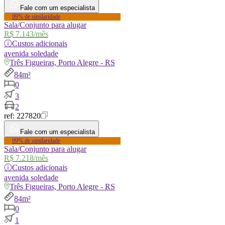
Fale com um especialista
99% de similaridade
Sala/Conjunto para alugar
R$ 7.143
/mês
ⓘ
Custos adicionais
avenida
soledade
Três Figueiras, Porto Alegre - RS
84m²
0
3
2
ref:
227820
Fale com um especialista
99% de similaridade
Sala/Conjunto para alugar
R$ 7.218
/mês
ⓘ
Custos adicionais
avenida
soledade
Três Figueiras, Porto Alegre - RS
84m²
0
1