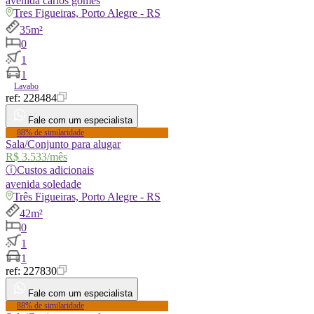
avenida
carlos gomes
Tres Figueiras, Porto Alegre - RS
35m²
0
1
1
Lavabo
ref:
228484
Fale com um especialista
88% de similaridade
Sala/Conjunto para alugar
R$ 3.533
/mês
ⓘ
Custos adicionais
avenida
soledade
Três Figueiras, Porto Alegre - RS
42m²
0
1
1
ref:
227830
Fale com um especialista
88% de similaridade