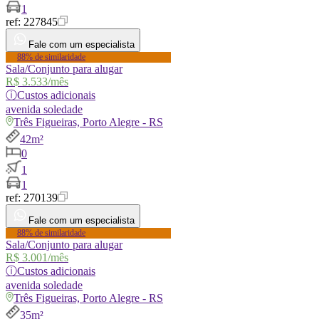
1
ref:
227845
Fale com um especialista
88% de similaridade
Sala/Conjunto para alugar
R$ 3.533
/mês
ⓘ
Custos adicionais
avenida
soledade
Três Figueiras, Porto Alegre - RS
42m²
0
1
1
ref:
270139
Fale com um especialista
88% de similaridade
Sala/Conjunto para alugar
R$ 3.001
/mês
ⓘ
Custos adicionais
avenida
soledade
Três Figueiras, Porto Alegre - RS
35m²