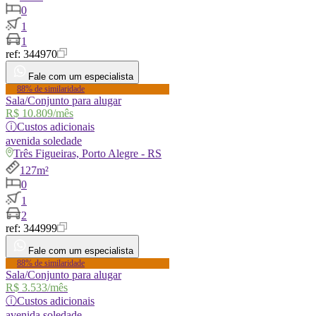
0
1
1
ref:
344970
Fale com um especialista
88% de similaridade
Sala/Conjunto para alugar
R$ 10.809
/mês
ⓘ
Custos adicionais
avenida
soledade
Três Figueiras, Porto Alegre - RS
127m²
0
1
2
ref:
344999
Fale com um especialista
88% de similaridade
Sala/Conjunto para alugar
R$ 3.533
/mês
ⓘ
Custos adicionais
avenida
soledade