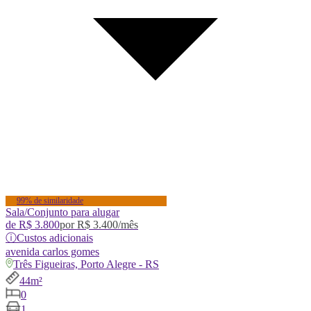
99% de similaridade
Sala/Conjunto para alugar
de
R$ 3.800
por
R$ 3.400
/mês
ⓘ
Custos adicionais
avenida
carlos gomes
Três Figueiras, Porto Alegre - RS
44m²
0
1