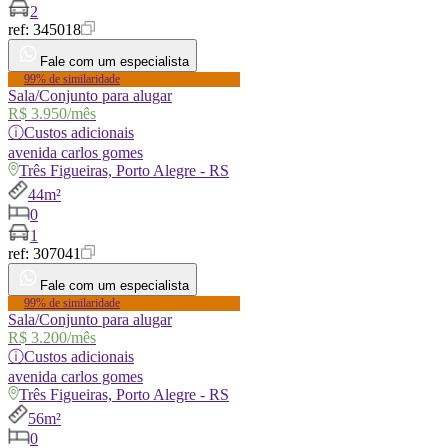
2
ref:
345018
Fale com um especialista
99% de similaridade
Sala/Conjunto para alugar
R$ 3.950
/mês
ⓘ
Custos adicionais
avenida
carlos gomes
Três Figueiras, Porto Alegre - RS
44m²
0
1
ref:
307041
Fale com um especialista
99% de similaridade
Sala/Conjunto para alugar
R$ 3.200
/mês
ⓘ
Custos adicionais
avenida
carlos gomes
Três Figueiras, Porto Alegre - RS
56m²
0