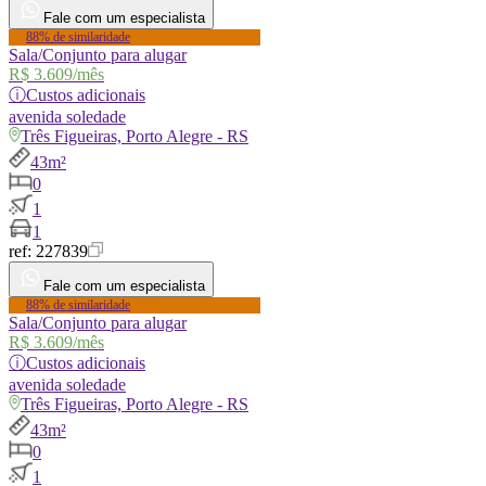
Fale com um especialista
88% de similaridade
Sala/Conjunto para alugar
R$ 3.609
/mês
ⓘ
Custos adicionais
avenida
soledade
Três Figueiras, Porto Alegre - RS
43m²
0
1
1
ref:
227839
Fale com um especialista
88% de similaridade
Sala/Conjunto para alugar
R$ 3.609
/mês
ⓘ
Custos adicionais
avenida
soledade
Três Figueiras, Porto Alegre - RS
43m²
0
1