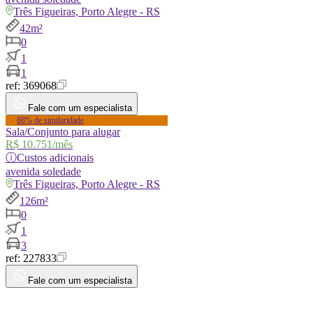
Três Figueiras, Porto Alegre - RS
42m²
0
1
1
ref:
369068
Fale com um especialista
88% de similaridade
Sala/Conjunto para alugar
R$ 10.751
/mês
ⓘ
Custos adicionais
avenida
soledade
Três Figueiras, Porto Alegre - RS
126m²
0
1
3
ref:
227833
Fale com um especialista