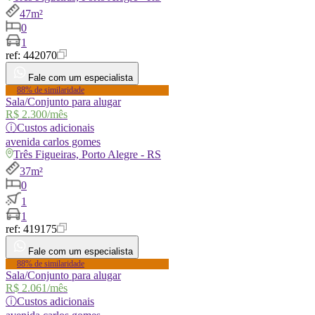
47m²
0
1
ref:
442070
Fale com um especialista
88% de similaridade
Sala/Conjunto para alugar
R$ 2.300
/mês
ⓘ
Custos adicionais
avenida
carlos gomes
Três Figueiras, Porto Alegre - RS
37m²
0
1
1
ref:
419175
Fale com um especialista
88% de similaridade
Sala/Conjunto para alugar
R$ 2.061
/mês
ⓘ
Custos adicionais