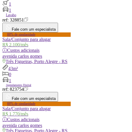
1
1
Lavabo
ref:
328851
Fale com um especialista
88% de similaridade
Sala/Conjunto para alugar
R$ 2.100
/mês
ⓘ
Custos adicionais
avenida
carlos gomes
Três Figueiras, Porto Alegre - RS
43m²
0
1
Agendamento Digital
ref:
823754
Fale com um especialista
88% de similaridade
Sala/Conjunto para alugar
R$ 1.770
/mês
ⓘ
Custos adicionais
avenida
carlos gomes
Três Figueiras, Porto Alegre - RS