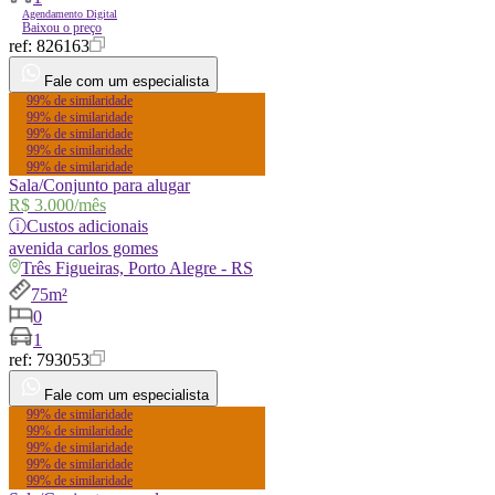
Agendamento Digital
Baixou o preço
ref:
826163
Fale com um especialista
99% de similaridade
99% de similaridade
99% de similaridade
99% de similaridade
99% de similaridade
Sala/Conjunto para alugar
R$ 3.000
/mês
ⓘ
Custos adicionais
avenida
carlos gomes
Três Figueiras, Porto Alegre - RS
75m²
0
1
ref:
793053
Fale com um especialista
99% de similaridade
99% de similaridade
99% de similaridade
99% de similaridade
99% de similaridade