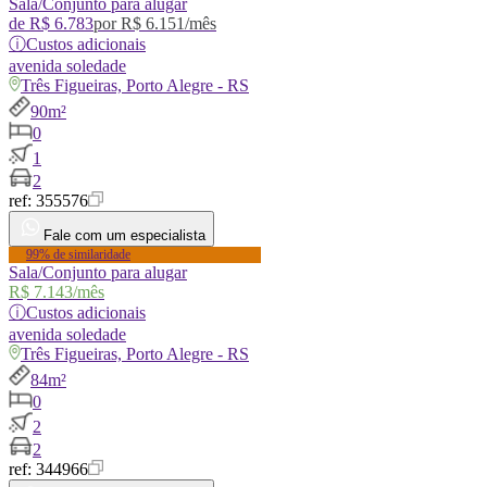
Sala/Conjunto para alugar
de
R$ 6.783
por
R$ 6.151
/mês
ⓘ
Custos adicionais
avenida
soledade
Três Figueiras, Porto Alegre - RS
90m²
0
1
2
ref:
355576
Fale com um especialista
99% de similaridade
Sala/Conjunto para alugar
R$ 7.143
/mês
ⓘ
Custos adicionais
avenida
soledade
Três Figueiras, Porto Alegre - RS
84m²
0
2
2
ref:
344966