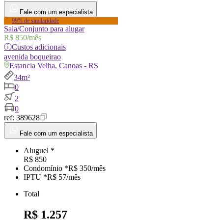
Fale com um especialista
99% de similaridade
Sala/Conjunto para alugar
R$ 850
/mês
ⓘ
Custos adicionais
avenida
boqueirao
Estancia Velha, Canoas - RS
34m²
0
2
0
ref:
389628
Fale com um especialista
Aluguel *
R$ 850
Condomínio *
R$ 350
/mês
IPTU *
R$ 57
/
mês
Total
R$ 1.257