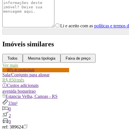
Li e aceito com as
políticas e termos 
Imóveis similares
Todos
Mesma tipologia
Faixa de preço
Ver mais
99% de similaridade
Sala/Conjunto para alugar
R$ 850
/mês
ⓘ
Custos adicionais
avenida
boqueirao
Estancia Velha, Canoas - RS
33m²
0
2
0
ref:
389624