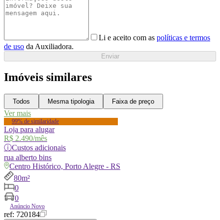
Li e aceito com as
políticas e termos
de uso
da Auxiliadora.
Enviar
Imóveis similares
Todos
Mesma tipologia
Faixa de preço
Ver mais
99% de similaridade
Loja para alugar
R$ 2.490
/mês
ⓘ
Custos adicionais
rua
alberto bins
Centro Histórico, Porto Alegre - RS
80m²
0
0
Anúncio Novo
ref:
720184