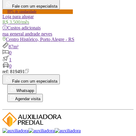
Fale com um especialista
99% de similaridade
Loja para alugar
R$ 3.500
/mês
ⓘ
Custos adicionais
rua
general andrade neves
Centro Histórico, Porto Alegre - RS
87m²
0
1
0
ref:
819491
Fale com um especialista
Whatsapp
Agendar visita