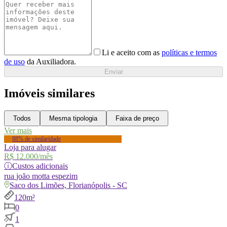
Li e aceito com as
políticas e termos
de uso
da Auxiliadora.
Enviar
Imóveis similares
Todos
Mesma tipologia
Faixa de preço
Ver mais
88% de similaridade
Loja para alugar
R$ 12.000
/mês
ⓘ
Custos adicionais
rua
joão motta espezim
Saco dos Limões, Florianópolis - SC
120m²
0
1