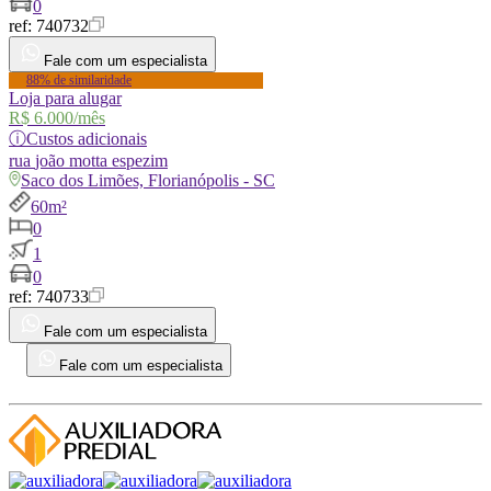
0
ref:
740732
Fale com um especialista
88% de similaridade
Loja para alugar
R$ 6.000
/mês
ⓘ
Custos adicionais
rua
joão motta espezim
Saco dos Limões, Florianópolis - SC
60m²
0
1
0
ref:
740733
Fale com um especialista
Fale com um especialista