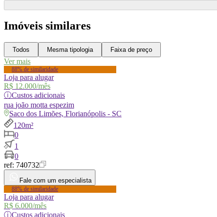
Imóveis similares
Todos
Mesma tipologia
Faixa de preço
Ver mais
88% de similaridade
Loja para alugar
R$ 12.000
/mês
ⓘ
Custos adicionais
rua
joão motta espezim
Saco dos Limões, Florianópolis - SC
120m²
0
1
0
ref:
740732
Fale com um especialista
88% de similaridade
Loja para alugar
R$ 6.000
/mês
ⓘ
Custos adicionais