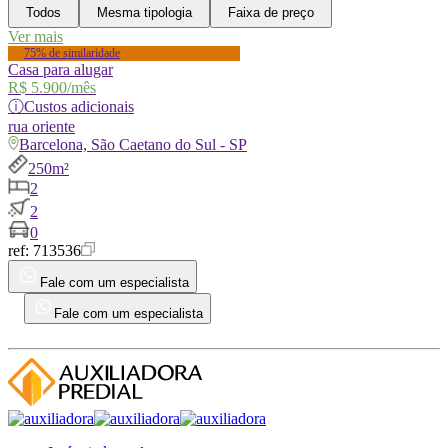
Todos
Mesma tipologia
Faixa de preço
Ver mais
75% de similaridade
Casa para alugar
R$ 5.900
/mês
ⓘ
Custos adicionais
rua
oriente
Barcelona, São Caetano do Sul - SP
250m²
2
2
0
ref:
713536
Fale com um especialista
Fale com um especialista