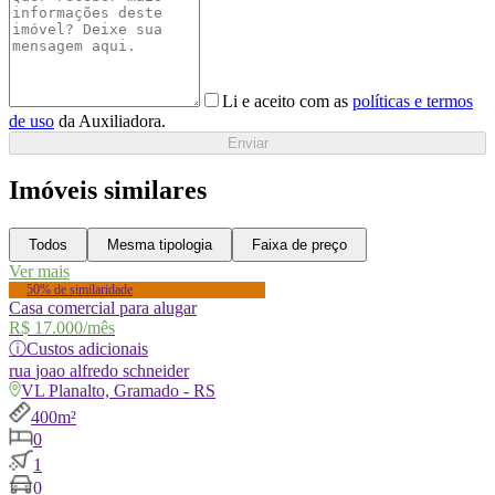
Li e aceito com as
políticas e termos
de uso
da Auxiliadora.
Enviar
Imóveis similares
Todos
Mesma tipologia
Faixa de preço
Ver mais
50% de similaridade
Casa comercial para alugar
R$ 17.000
/mês
ⓘ
Custos adicionais
rua
joao alfredo schneider
VL Planalto, Gramado - RS
400m²
0
1
0