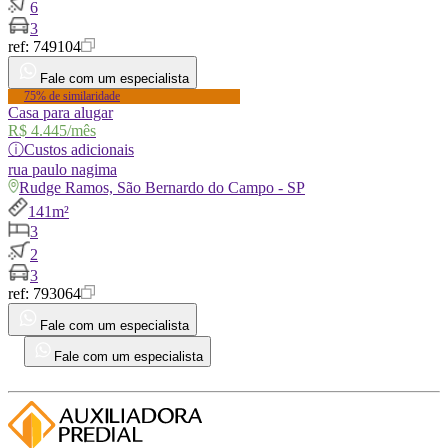
6
3
ref:
749104
Fale com um especialista
75% de similaridade
Casa para alugar
R$ 4.445
/mês
ⓘ
Custos adicionais
rua
paulo nagima
Rudge Ramos, São Bernardo do Campo - SP
141m²
3
2
3
ref:
793064
Fale com um especialista
Fale com um especialista