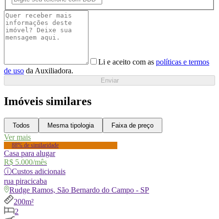
Li e aceito com as
políticas e termos
de uso
da Auxiliadora.
Enviar
Imóveis similares
Todos
Mesma tipologia
Faixa de preço
Ver mais
88% de similaridade
Casa para alugar
R$ 5.000
/mês
ⓘ
Custos adicionais
rua
piracicaba
Rudge Ramos, São Bernardo do Campo - SP
200m²
2