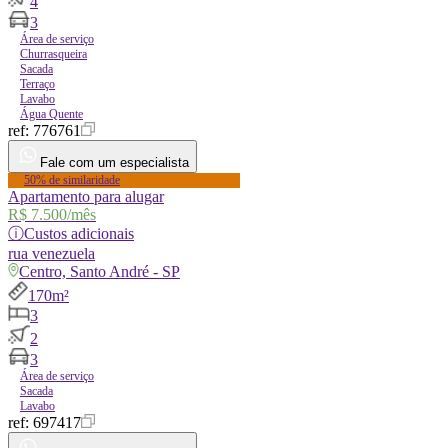
4
3
Área de serviço
Churrasqueira
Sacada
Terraço
Lavabo
Água Quente
ref:
776761
Fale com um especialista
50% de similaridade
Apartamento para alugar
R$ 7.500
/mês
ⓘ
Custos adicionais
rua
venezuela
Centro, Santo André - SP
170m²
3
2
3
Área de serviço
Sacada
Lavabo
ref:
697417