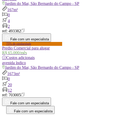
Jardim do Mar, São Bernardo do Campo - SP
167m²
0
4
2
ref:
493382
Fale com um especialista
75% de similaridade
Predio Comercial para alugar
R$ 65.000
/mês
ⓘ
Custos adicionais
avenida
índico
Jardim do Mar, São Bernardo do Campo - SP
1673m²
0
20
12
ref:
703005
Fale com um especialista
Fale com um especialista