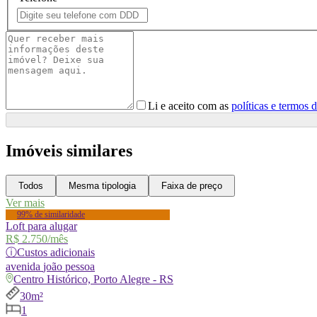
Li e aceito com as
políticas e termos 
Imóveis similares
Todos
Mesma tipologia
Faixa de preço
Ver mais
99% de similaridade
Loft para alugar
R$ 2.750
/mês
ⓘ
Custos adicionais
avenida
joão pessoa
Centro Histórico, Porto Alegre - RS
30m²
1