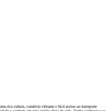
a rica cultura, comércio vibrante e fácil acesso ao transporte
icidade e conforto em uma região cheia de vida. Venha conhecer e se