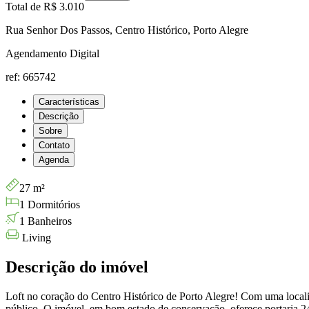
Total de
R$ 3.010
Rua Senhor Dos Passos, Centro Histórico, Porto Alegre
Agendamento Digital
ref: 665742
Características
Descrição
Sobre
Contato
Agenda
27 m²
1 Dormitórios
1 Banheiros
Living
Descrição do imóvel
Loft no coração do Centro Histórico de Porto Alegre! Com uma localiz
público. O imóvel, em bom estado de conservação, oferece portaria 24