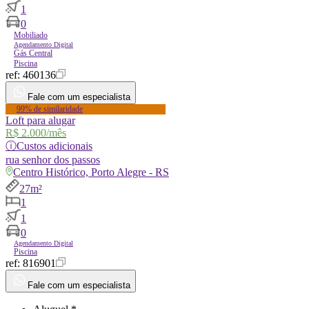
1
0
Mobiliado
Agendamento Digital
Gás Central
Piscina
ref:
460136
Fale com um especialista
99% de similaridade
Loft para alugar
R$ 2.000
/mês
ⓘ
Custos adicionais
rua
senhor dos passos
Centro Histórico, Porto Alegre - RS
27m²
1
1
0
Agendamento Digital
Piscina
ref:
816901
Fale com um especialista