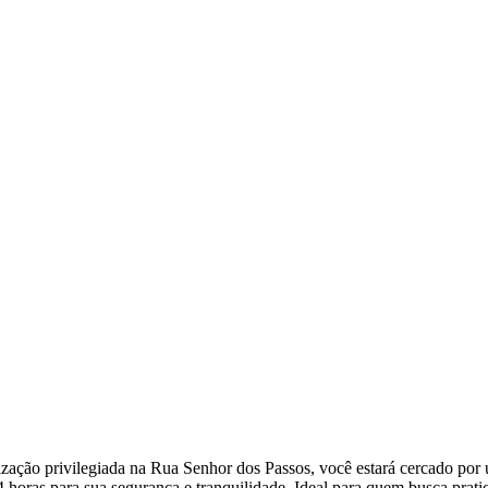
ação privilegiada na Rua Senhor dos Passos, você estará cercado por um
 horas para sua segurança e tranquilidade. Ideal para quem busca prat