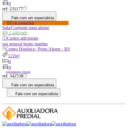
0
ref:
231177
Fale com um especialista
99% de similaridade
Sala/Conjunto para alugar
R$ 2.440
/mês
ⓘ
Custos adicionais
rua
general bento martins
Centro Histórico, Porto Alegre - RS
122m²
0
0
Agendamento Digital
ref:
342538
Fale com um especialista
Fale com um especialista