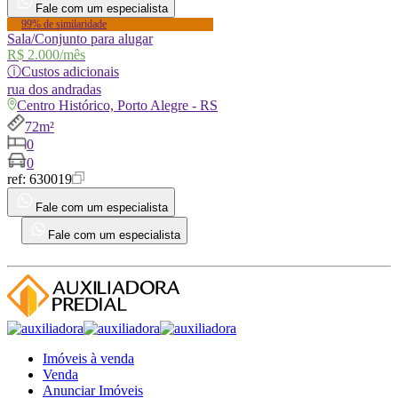
Fale com um especialista
99% de similaridade
Sala/Conjunto para alugar
R$ 2.000
/mês
ⓘ
Custos adicionais
rua
dos andradas
Centro Histórico, Porto Alegre - RS
72m²
0
0
ref:
630019
Fale com um especialista
Fale com um especialista
Imóveis à venda
Venda
Anunciar Imóveis