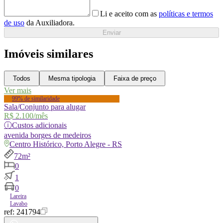
Li e aceito com as
políticas e termos
de uso
da Auxiliadora.
Enviar
Imóveis similares
Todos
Mesma tipologia
Faixa de preço
Ver mais
99% de similaridade
Sala/Conjunto para alugar
R$ 2.100
/mês
ⓘ
Custos adicionais
avenida
borges de medeiros
Centro Histórico, Porto Alegre - RS
72m²
0
1
0
Lareira
Lavabo
ref:
241794