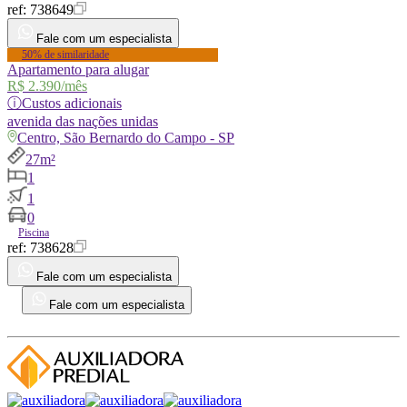
ref:
738649
Fale com um especialista
50% de similaridade
Apartamento para alugar
R$ 2.390
/mês
ⓘ
Custos adicionais
avenida
das nações unidas
Centro, São Bernardo do Campo - SP
27m²
1
1
0
Piscina
ref:
738628
Fale com um especialista
Fale com um especialista