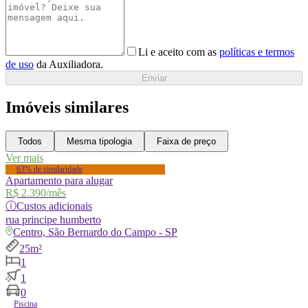
Li e aceito com as
políticas e termos
de uso
da Auxiliadora.
Enviar
Imóveis similares
Todos
Mesma tipologia
Faixa de preço
Ver mais
63% de similaridade
Apartamento para alugar
R$ 2.390
/mês
ⓘ
Custos adicionais
rua
principe humberto
Centro, São Bernardo do Campo - SP
25m²
1
1
0
Piscina