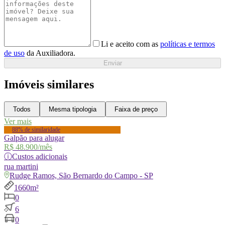
Li e aceito com as
políticas e termos
de uso
da Auxiliadora.
Enviar
Imóveis similares
Todos
Mesma tipologia
Faixa de preço
Ver mais
88% de similaridade
Galpão para alugar
R$ 48.900
/mês
ⓘ
Custos adicionais
rua
martini
Rudge Ramos, São Bernardo do Campo - SP
1660m²
0
6
0