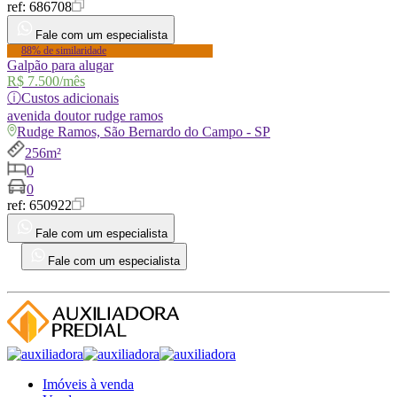
ref:
686708
Fale com um especialista
88% de similaridade
Galpão para alugar
R$ 7.500
/mês
ⓘ
Custos adicionais
avenida
doutor rudge ramos
Rudge Ramos, São Bernardo do Campo - SP
256m²
0
0
ref:
650922
Fale com um especialista
Fale com um especialista
Imóveis à venda