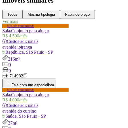
Imóveis similares
Todos
Mesma tipologia
Faixa de preço
Ver mais
63% de similaridade
Sala/Conjunto para alugar
R$ 4.500
/mês
ⓘ
Custos adicionais
avenida
ipiranga
República, São Paulo - SP
216m²
0
0
ref:
714982
Fale com um especialista
63% de similaridade
Sala/Conjunto para alugar
R$ 4.000
/mês
ⓘ
Custos adicionais
avenida
do cursino
Saúde, São Paulo - SP
37m²