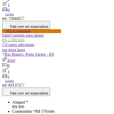
1
0
Lavabo
ref:
720445
Fale com um especialista
99% de similaridade
Sala/Conjunto para alugar
R$ 2.300
/mês
ⓘ
Custos adicionais
rua
dona laura
Rio Branco, Porto Alegre - RS
42m²
0
1
1
Lavabo
ref:
831372
Fale com um especialista
Aluguel *
R$ 900
Condomínio *
R$ 570
/mês