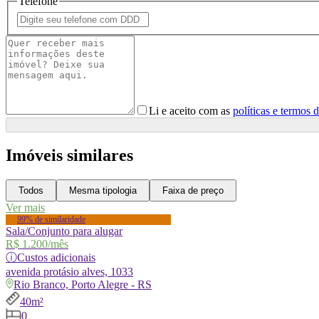
Telefone
Li e aceito com as
políticas e termos 
Imóveis similares
Todos
Mesma tipologia
Faixa de preço
Ver mais
99% de similaridade
Sala/Conjunto para alugar
R$ 1.200
/mês
ⓘ
Custos adicionais
avenida
protásio alves, 1033
Rio Branco, Porto Alegre - RS
40m²
0