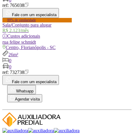
ref:
765038
Fale com um especialista
99% de similaridade
Sala/Conjunto para alugar
R$ 2.123
/mês
ⓘ
Custos adicionais
rua
felipe schmidt
Centro, Florianópolis - SC
26m²
0
0
ref:
732738
Fale com um especialista
Whatsapp
Agendar visita