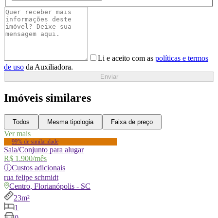
Li e aceito com as
políticas e termos
de uso
da Auxiliadora.
Enviar
Imóveis similares
Todos
Mesma tipologia
Faixa de preço
Ver mais
99% de similaridade
Sala/Conjunto para alugar
R$ 1.900
/mês
ⓘ
Custos adicionais
rua
felipe schmidt
Centro, Florianópolis - SC
23m²
1
0