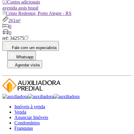
ⓘ
Custos adicionais
avenida
assis brasil
Cristo Redentor, Porto Alegre - RS
261m²
0
0
ref:
342575
Fale com um especialista
Whatsapp
Agendar visita
Imóveis à venda
Venda
Anunciar Imóveis
Condomínios
Franquias