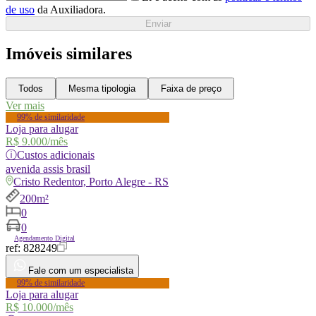
de uso
da Auxiliadora.
Enviar
Imóveis similares
Todos
Mesma tipologia
Faixa de preço
Ver mais
99% de similaridade
Loja para alugar
R$ 9.000
/mês
ⓘ
Custos adicionais
avenida
assis brasil
Cristo Redentor, Porto Alegre - RS
200m²
0
0
Agendamento Digital
ref:
828249
Fale com um especialista
99% de similaridade
Loja para alugar
R$ 10.000
/mês