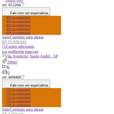
Anúncio Novo
ref:
653266
Fale com um especialista
88% de similaridade
88% de similaridade
88% de similaridade
88% de similaridade
88% de similaridade
Sala/Conjunto para alugar
R$ 95.000
/mês
ⓘ
Custos adicionais
rua
guilherme marconi
Vila Assunção, Santo André - SP
290m²
0
0
ref:
689089
Fale com um especialista
75% de similaridade
75% de similaridade
75% de similaridade
75% de similaridade
75% de similaridade
Sala/Conjunto para alugar
R$ 4.000
/mês