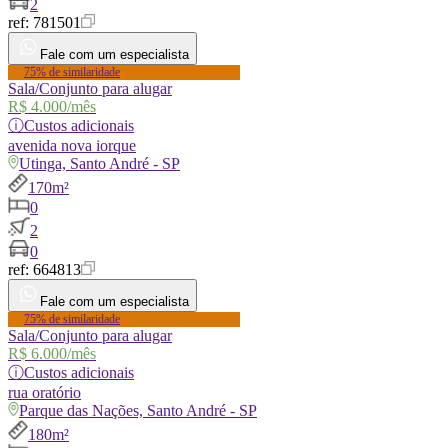
2
ref:
781501
Fale com um especialista
75% de similaridade
Sala/Conjunto para alugar
R$ 4.000
/mês
ⓘ
Custos adicionais
avenida
nova iorque
Utinga, Santo André - SP
170m²
0
2
0
ref:
664813
Fale com um especialista
75% de similaridade
Sala/Conjunto para alugar
R$ 6.000
/mês
ⓘ
Custos adicionais
rua
oratório
Parque das Nações, Santo André - SP
180m²