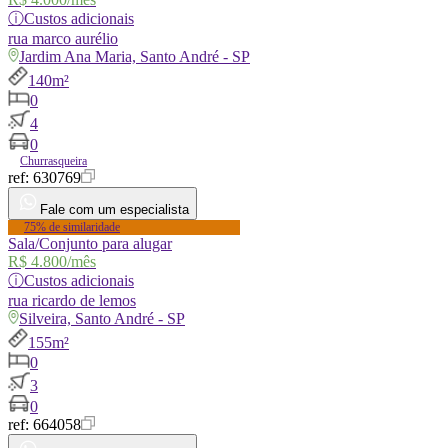
ⓘ
Custos adicionais
rua
marco aurélio
Jardim Ana Maria, Santo André - SP
140m²
0
4
0
Churrasqueira
ref:
630769
Fale com um especialista
75% de similaridade
Sala/Conjunto para alugar
R$ 4.800
/mês
ⓘ
Custos adicionais
rua
ricardo de lemos
Silveira, Santo André - SP
155m²
0
3
0
ref:
664058