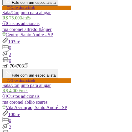
Fale com um especialista
75% de similaridade
Sala/Conjunto para alugar
R$ 75.000
/mês
ⓘ
Custos adicionais
rua
coronel alfredo fláquer
Centro, Santo André - SP
103m²
0
2
0
ref:
704703
Fale com um especialista
75% de similaridade
Sala/Conjunto para alugar
R$ 4.000
/mês
ⓘ
Custos adicionais
rua
coronel abílio soares
Vila Assunção, Santo André - SP
100m²
0
2