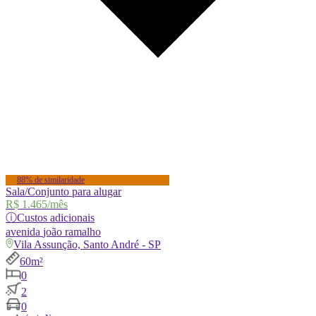
88% de similaridade
Sala/Conjunto para alugar
R$ 1.465
/mês
ⓘ
Custos adicionais
avenida
joão ramalho
Vila Assunção, Santo André - SP
60m²
0
2
0