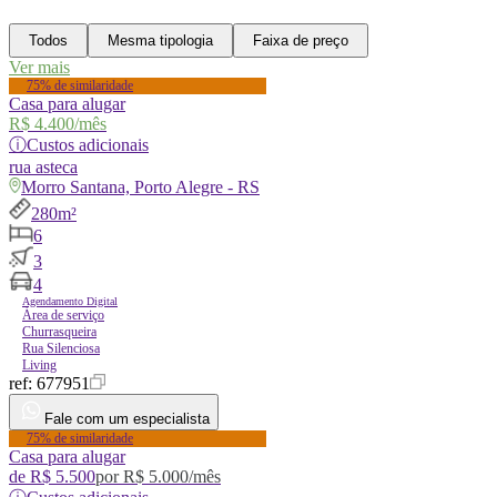
Todos
Mesma tipologia
Faixa de preço
Ver mais
75% de similaridade
Casa para alugar
R$ 4.400
/mês
ⓘ
Custos adicionais
rua
asteca
Morro Santana, Porto Alegre - RS
280m²
6
3
4
Agendamento Digital
Área de serviço
Churrasqueira
Rua Silenciosa
Living
ref:
677951
Fale com um especialista
75% de similaridade
Casa para alugar
de
R$ 5.500
por
R$ 5.000
/mês