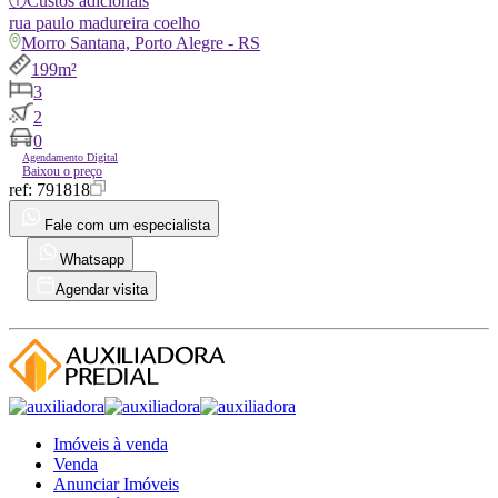
ⓘ
Custos adicionais
rua
paulo madureira coelho
Morro Santana, Porto Alegre - RS
199m²
3
2
0
Agendamento Digital
Baixou o preço
ref:
791818
Fale com um especialista
Whatsapp
Agendar visita
Imóveis à venda
Venda
Anunciar Imóveis