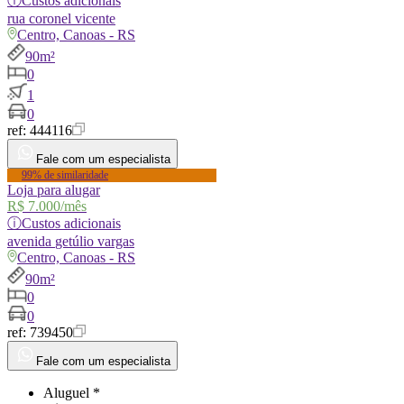
ⓘ
Custos adicionais
rua
coronel vicente
Centro, Canoas - RS
90m²
0
1
0
ref:
444116
Fale com um especialista
99% de similaridade
Loja para alugar
R$ 7.000
/mês
ⓘ
Custos adicionais
avenida
getúlio vargas
Centro, Canoas - RS
90m²
0
0
ref:
739450
Fale com um especialista
Aluguel *