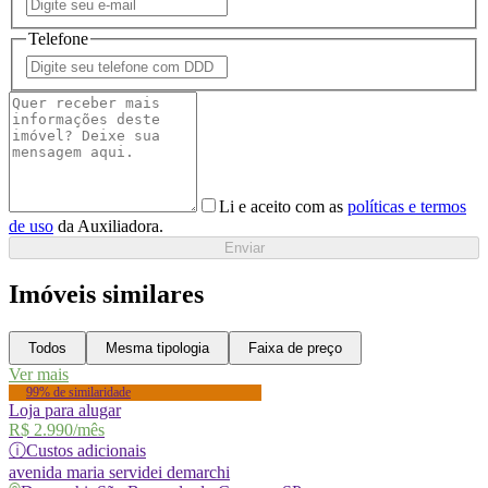
Telefone
Li e aceito com as
políticas e termos
de uso
da Auxiliadora.
Enviar
Imóveis similares
Todos
Mesma tipologia
Faixa de preço
Ver mais
99% de similaridade
Loja para alugar
R$ 2.990
/mês
ⓘ
Custos adicionais
avenida
maria servidei demarchi