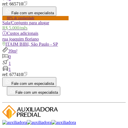
ref:
665710
Fale com um especialista
88% de similaridade
Sala/Conjunto para alugar
R$ 5.000
/mês
ⓘ
Custos adicionais
rua
joaquim floriano
ITAIM BIBI, São Paulo - SP
39m²
0
1
1
ref:
677410
Fale com um especialista
Fale com um especialista