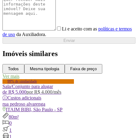
Li e aceito com as
políticas e termos
de uso
da Auxiliadora.
Enviar
Imóveis similares
Todos
Mesma tipologia
Faixa de preço
Ver mais
99% de similaridade
Sala/Conjunto para alugar
de
R$ 5.000
por
R$ 4.000
/mês
ⓘ
Custos adicionais
rua
pedroso alvarenga
ITAIM BIBI, São Paulo - SP
80m²
0
1
1