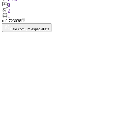
0
2
1
ref:
723038
Fale com um especialista