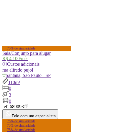
75% de similaridade
Sala/Conjunto para alugar
R$ 4.100
/mês
ⓘ
Custos adicionais
rua
alfredo pujol
Santana, São Paulo - SP
110m²
0
3
0
ref:
689093
Fale com um especialista
75% de similaridade
75% de similaridade
75% de similaridade