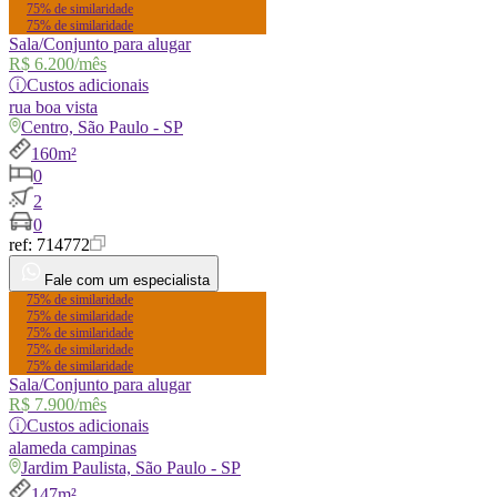
75% de similaridade
75% de similaridade
Sala/Conjunto para alugar
R$ 6.200
/mês
ⓘ
Custos adicionais
rua
boa vista
Centro, São Paulo - SP
160m²
0
2
0
ref:
714772
Fale com um especialista
75% de similaridade
75% de similaridade
75% de similaridade
75% de similaridade
75% de similaridade
Sala/Conjunto para alugar
R$ 7.900
/mês
ⓘ
Custos adicionais
alameda
campinas
Jardim Paulista, São Paulo - SP
147m²