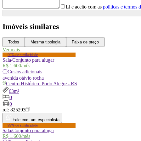
Li e aceito com as
políticas e termos 
Imóveis similares
Todos
Mesma tipologia
Faixa de preço
Ver mais
99% de similaridade
Sala/Conjunto para alugar
R$ 1.600
/mês
ⓘ
Custos adicionais
avenida
otávio rocha
Centro Histórico, Porto Alegre - RS
63m²
0
0
ref:
825293
Fale com um especialista
99% de similaridade
Sala/Conjunto para alugar
R$ 1.600
/mês