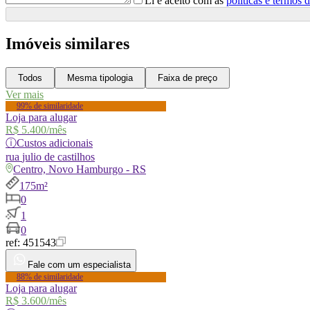
Li e aceito com as
políticas e termos 
Imóveis similares
Todos
Mesma tipologia
Faixa de preço
Ver mais
99% de similaridade
Loja para alugar
R$ 5.400
/mês
ⓘ
Custos adicionais
rua
julio de castilhos
Centro, Novo Hamburgo - RS
175m²
0
1
0
ref:
451543
Fale com um especialista
88% de similaridade
Loja para alugar
R$ 3.600
/mês