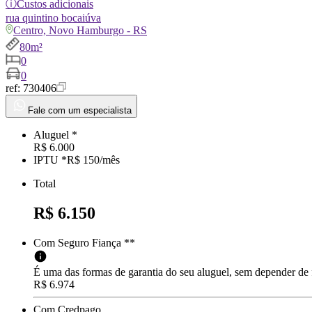
ⓘ
Custos adicionais
rua
quintino bocaiúva
Centro, Novo Hamburgo - RS
80m²
0
0
ref:
730406
Fale com um especialista
Aluguel *
R$ 6.000
IPTU *
R$ 150
/
mês
Total
R$ 6.150
Com Seguro Fiança **
É uma das formas de garantia do seu aluguel, sem depender de
R$ 6.974
Com Credpago