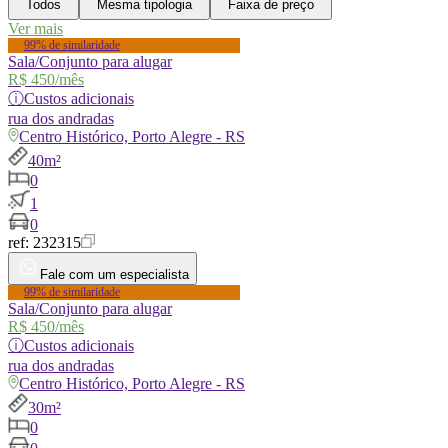
Todos
Mesma tipologia
Faixa de preço
Ver mais
99% de similaridade
Sala/Conjunto para alugar
R$ 450
/mês
ⓘ
Custos adicionais
rua
dos andradas
Centro Histórico, Porto Alegre - RS
40m²
0
1
0
ref:
232315
Fale com um especialista
99% de similaridade
Sala/Conjunto para alugar
R$ 450
/mês
ⓘ
Custos adicionais
rua
dos andradas
Centro Histórico, Porto Alegre - RS
30m²
0