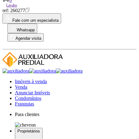
0
Lavabo
ref:
260277
Fale com um especialista
Whatsapp
Agendar visita
Imóveis à venda
Venda
Anunciar Imóveis
Condomínios
Franquias
Para clientes
Proprietários