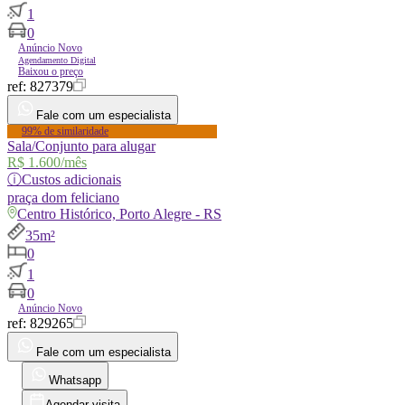
1
0
Anúncio Novo
Agendamento Digital
Baixou o preço
ref:
827379
Fale com um especialista
99% de similaridade
Sala/Conjunto para alugar
R$ 1.600
/mês
ⓘ
Custos adicionais
praça
dom feliciano
Centro Histórico, Porto Alegre - RS
35m²
0
1
0
Anúncio Novo
ref:
829265
Fale com um especialista
Whatsapp
Agendar visita