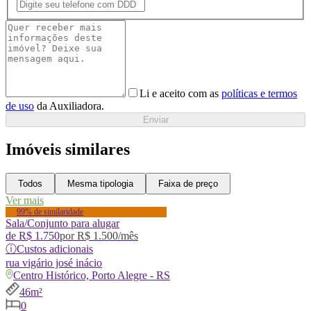
Li e aceito com as
políticas e termos
de uso
da Auxiliadora.
Enviar
Imóveis similares
Todos
Mesma tipologia
Faixa de preço
Ver mais
99% de similaridade
Sala/Conjunto para alugar
de
R$ 1.750
por
R$ 1.500
/mês
ⓘ
Custos adicionais
rua
vigário josé inácio
Centro Histórico, Porto Alegre - RS
46m²
0