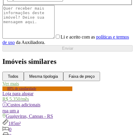
Li e aceito com as
políticas e termos
de uso
da Auxiliadora.
Enviar
Imóveis similares
Todos
Mesma tipologia
Faixa de preço
Ver mais
88% de similaridade
Loja para alugar
R$ 5.350
/mês
ⓘ
Custos adicionais
rua
um a
Guajuviras, Canoas - RS
185m²
0