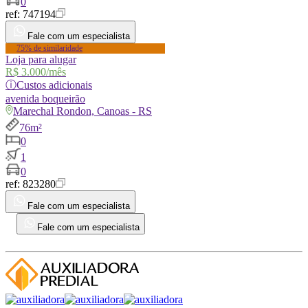
0
ref:
747194
Fale com um especialista
75% de similaridade
Loja para alugar
R$ 3.000
/mês
ⓘ
Custos adicionais
avenida
boqueirão
Marechal Rondon, Canoas - RS
76m²
0
1
0
ref:
823280
Fale com um especialista
Fale com um especialista