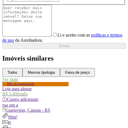
Li e aceito com as
políticas e termos
de uso
da Auxiliadora.
Enviar
Imóveis similares
Todos
Mesma tipologia
Faixa de preço
Ver mais
88% de similaridade
Loja para alugar
R$ 3.400
/mês
ⓘ
Custos adicionais
rua
um a
Guajuviras, Canoas - RS
90m²
0