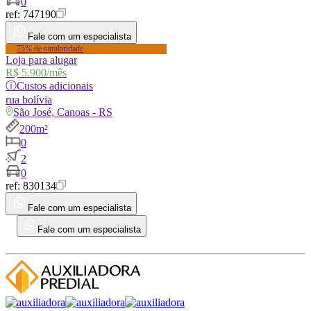
0
ref:
747190
Fale com um especialista
75% de similaridade
Loja para alugar
R$ 5.900
/mês
ⓘ
Custos adicionais
rua
bolívia
São José, Canoas - RS
200m²
0
2
0
ref:
830134
Fale com um especialista
Fale com um especialista