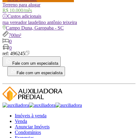
Terreno para alugar
R$ 10.000
/mês
ⓘ
Custos adicionais
rua
vereador laudelino antônio teixeira
Campo Duna, Garopaba - SC
700m²
0
0
ref:
496245
Fale com um especialista
Fale com um especialista
Imóveis à venda
Venda
Anunciar Imóveis
Condomínios
Franquias