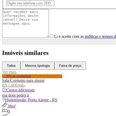
Li e aceito com as
políticas e termos 
Imóveis similares
Todos
Mesma tipologia
Faixa de preço
Ver mais
99% de similaridade
Sala/Conjunto para alugar
R$ 1.600
/mês
ⓘ
Custos adicionais
rua
dom pedro ii
Higienópolis, Porto Alegre - RS
38m²
0