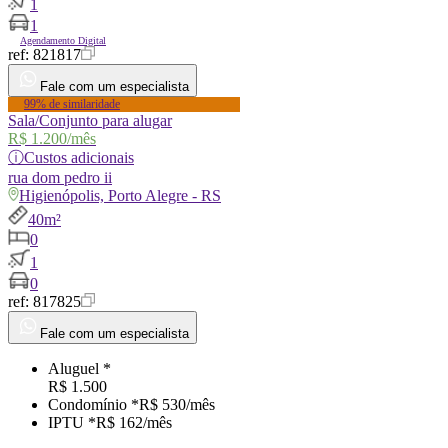
1
1
Agendamento Digital
ref:
821817
Fale com um especialista
99% de similaridade
Sala/Conjunto para alugar
R$ 1.200
/mês
ⓘ
Custos adicionais
rua
dom pedro ii
Higienópolis, Porto Alegre - RS
40m²
0
1
0
ref:
817825
Fale com um especialista
Aluguel *
R$ 1.500
Condomínio *
R$ 530
/mês
IPTU *
R$ 162
/
mês