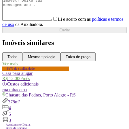
Li e aceito com as
políticas e termos
de uso
da Auxiliadora.
Enviar
Imóveis similares
Todos
Mesma tipologia
Faixa de preço
Ver mais
88% de similaridade
Casa para alugar
R$ 12.000
/mês
ⓘ
Custos adicionais
rua
miracema
Chácara das Pedras, Porto Alegre - RS
378m²
4
5
3
Agendamento Digital
Área de serviço