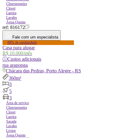
Churrasqueira
Closet
Lareira
Lavabo
Água Quente
ref:
816172
Fale com um especialista
88% de similaridade
Casa para alugar
R$ 10.000
/mês
ⓘ
Custos adicionais
rua
araponga
Chácara das Pedras, Porto Alegre - RS
360m²
3
5
3
Área de serviço
Churrasqueira
Closet
Lareira
Sacada
Lavabo
Living
Água Quente