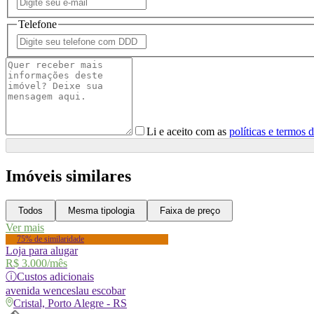
Telefone
Li e aceito com as
políticas e termos 
Imóveis similares
Todos
Mesma tipologia
Faixa de preço
Ver mais
75% de similaridade
Loja para alugar
R$ 3.000
/mês
ⓘ
Custos adicionais
avenida
wenceslau escobar
Cristal, Porto Alegre - RS