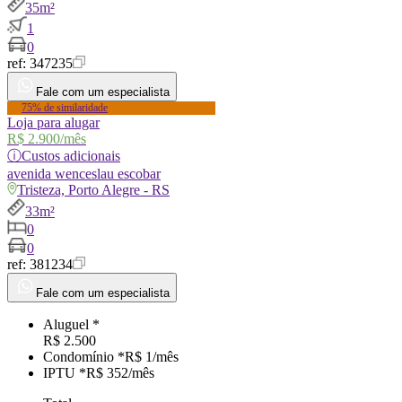
35m²
1
0
ref:
347235
Fale com um especialista
75% de similaridade
Loja para alugar
R$ 2.900
/mês
ⓘ
Custos adicionais
avenida
wenceslau escobar
Tristeza, Porto Alegre - RS
33m²
0
0
ref:
381234
Fale com um especialista
Aluguel *
R$ 2.500
Condomínio *
R$ 1
/mês
IPTU *
R$ 352
/
mês