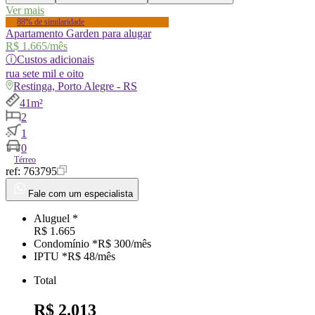
Ver mais
88% de similaridade
Apartamento Garden para alugar
R$ 1.665
/mês
ⓘ
Custos adicionais
rua
sete mil e oito
Restinga, Porto Alegre - RS
41m²
2
1
0
Térreo
ref:
763795
Fale com um especialista
Aluguel *
R$ 1.665
Condomínio *
R$ 300
/mês
IPTU *
R$ 48
/
mês
Total
R$ 2.013