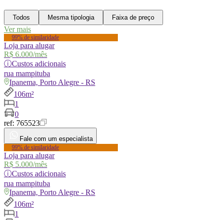
Todos
Mesma tipologia
Faixa de preço
Ver mais
99% de similaridade
Loja para alugar
R$ 6.000
/mês
ⓘ
Custos adicionais
rua
mampituba
Ipanema, Porto Alegre - RS
106m²
1
0
ref:
765523
Fale com um especialista
99% de similaridade
Loja para alugar
R$ 5.000
/mês
ⓘ
Custos adicionais
rua
mampituba
Ipanema, Porto Alegre - RS
106m²
1