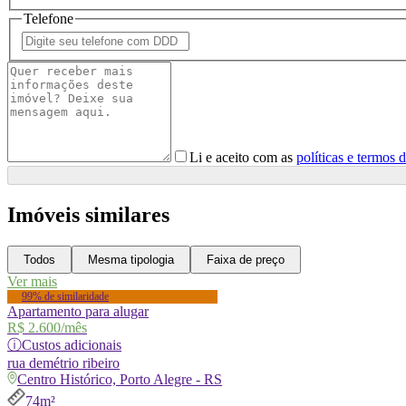
Telefone
Li e aceito com as
políticas e termos 
Imóveis similares
Todos
Mesma tipologia
Faixa de preço
Ver mais
99% de similaridade
Apartamento para alugar
R$ 2.600
/mês
ⓘ
Custos adicionais
rua
demétrio ribeiro
Centro Histórico, Porto Alegre - RS
74m²