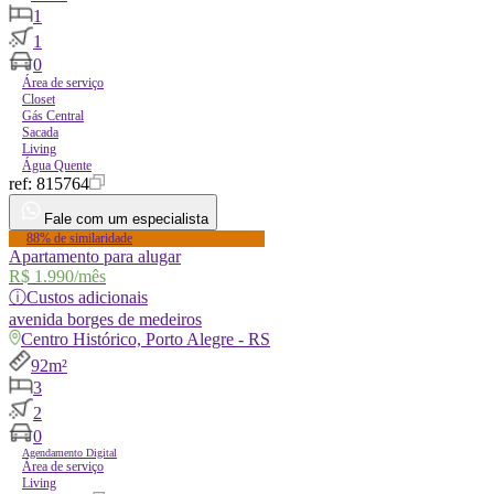
1
1
0
Área de serviço
Closet
Gás Central
Sacada
Living
Água Quente
ref:
815764
Fale com um especialista
88% de similaridade
Apartamento para alugar
R$ 1.990
/mês
ⓘ
Custos adicionais
avenida
borges de medeiros
Centro Histórico, Porto Alegre - RS
92m²
3
2
0
Agendamento Digital
Área de serviço
Living