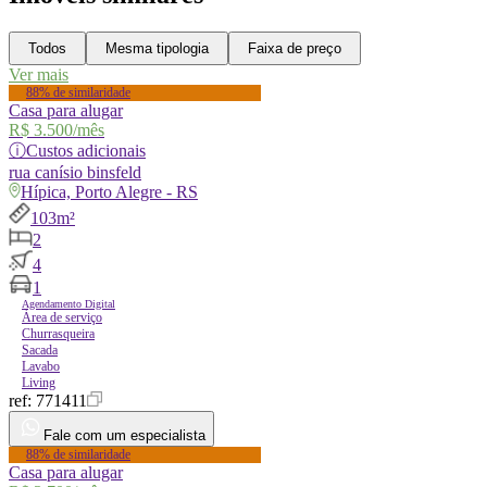
Todos
Mesma tipologia
Faixa de preço
Ver mais
88% de similaridade
Casa para alugar
R$ 3.500
/mês
ⓘ
Custos adicionais
rua
canísio binsfeld
Hípica, Porto Alegre - RS
103m²
2
4
1
Agendamento Digital
Área de serviço
Churrasqueira
Sacada
Lavabo
Living
ref:
771411
Fale com um especialista
88% de similaridade
Casa para alugar