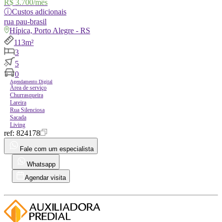
R$ 3.700
/mês
ⓘ
Custos adicionais
rua
pau-brasil
Hípica, Porto Alegre - RS
113m²
3
5
0
Agendamento Digital
Área de serviço
Churrasqueira
Lareira
Rua Silenciosa
Sacada
Living
ref:
824178
Fale com um especialista
Whatsapp
Agendar visita