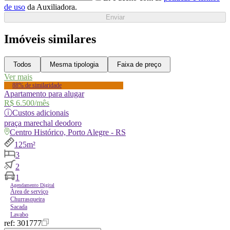
de uso
da Auxiliadora.
Enviar
Imóveis similares
Todos
Mesma tipologia
Faixa de preço
Ver mais
88% de similaridade
Apartamento para alugar
R$ 6.500
/mês
ⓘ
Custos adicionais
praça
marechal deodoro
Centro Histórico, Porto Alegre - RS
125m²
3
2
1
Agendamento Digital
Área de serviço
Churrasqueira
Sacada
Lavabo
ref:
301777