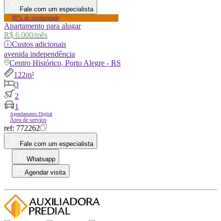
Fale com um especialista
88% de similaridade
Apartamento para alugar
R$ 6.000
/mês
ⓘ
Custos adicionais
avenida
independência
Centro Histórico, Porto Alegre - RS
122m²
3
2
1
Agendamento Digital
Área de serviço
ref:
772262
Fale com um especialista
Whatsapp
Agendar visita