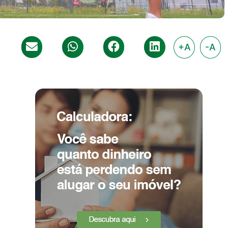
+A
-A