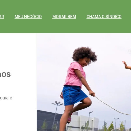
AR
MEU NEGÓCIO
MORAR BEM
CHAMA O SÍNDICO
nos
 guia é