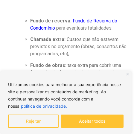
Fundo de reserva:
Fundo de Reserva do
Condomínio
para eventuais fatalidades.
Chamada extra:
Custos que não estavam
previstos no orçamento (obras, consertos não
programados, etc);
Fundo de obras:
taxa extra para cobrir uma
futura obra (reforma da piscina, pintura do
condomínio, etc);
Utilizamos cookies para melhorar a sua experiência nesse
Fundo de melhoria:
destinado para o
site e personalizar os conteúdos de marketing. Ao
investimento e conservação do condomínio.
continuar navegando você concorda com a
nossa
política de privacidade.
No nosso blog, você confere uma matéria completa sobre
despesas extraordinárias e como proceder com cada
Rejeitar
Aceitar todos
uma.