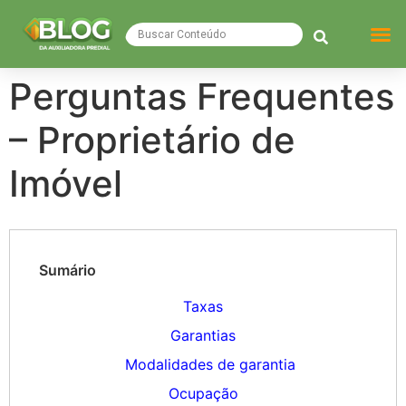
Mercado 
Meu Ne
Morar Bem
Chama o S
Notícias d
Perguntas Frequentes
– Proprietário de
Imóvel
Sumário
Taxas
Garantias
Modalidades de garantia
Ocupação