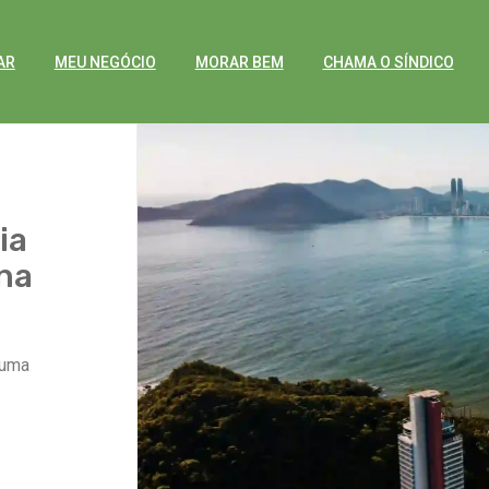
AR
MEU NEGÓCIO
MORAR BEM
CHAMA O SÍNDICO
ia
na
 uma