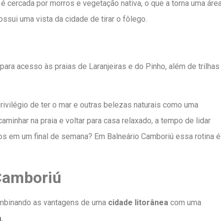
é cercada por morros e vegetação nativa, o que a torna uma áre
ssui uma vista da cidade de tirar o fôlego.
ara acesso às praias de Laranjeiras e do Pinho, além de trilhas
ivilégio de ter o mar e outras belezas naturais como uma
minhar na praia e voltar para casa relaxado, a tempo de lidar
s em um final de semana? Em Balneário Camboriú essa rotina é
 Camboriú
combinando as vantagens de uma
cidade litorânea
com uma
a
.