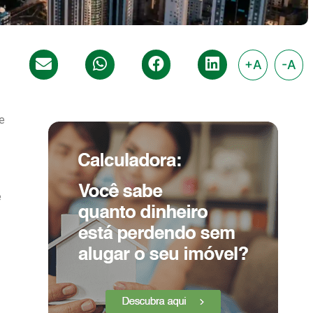
+A
-A
e
e