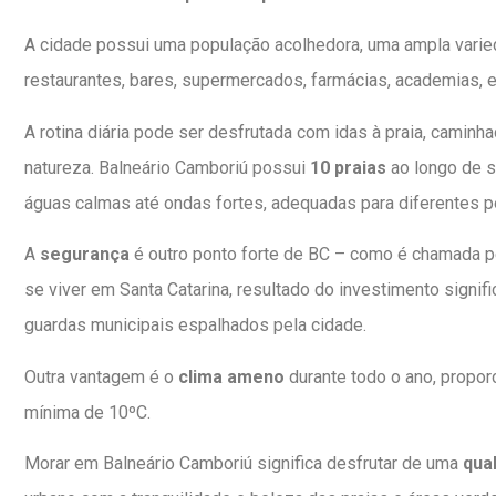
A cidade possui uma população acolhedora, uma ampla varied
restaurantes, bares, supermercados, farmácias, academias, es
A rotina diária pode ser desfrutada com idas à praia, camin
natureza. Balneário Camboriú possui
10 praias
ao longo de s
águas calmas até ondas fortes, adequadas para diferentes per
A
segurança
é outro ponto forte de BC – como é chamada p
se viver em Santa Catarina, resultado do investimento signif
guardas municipais espalhados pela cidade.
Outra vantagem é o
clima ameno
durante todo o ano, propo
mínima de 10ºC.
Morar em Balneário Camboriú significa desfrutar de uma
qua